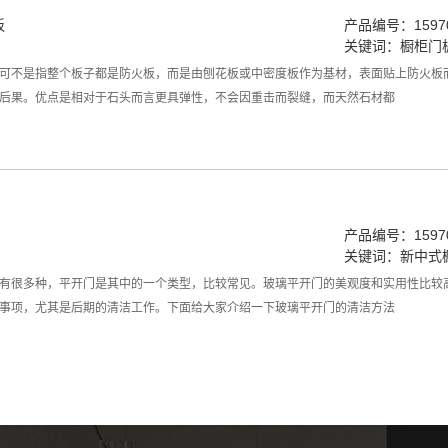
板
产品编号：15970
关键词：
橱柜门
可不是指整个板子都是防火板，而是由刨花板或中密度板作为基材，表面贴上防火板
后果。优点是相对于石头而言更具弹性，不会因重击而裂缝，而天然石材都
产品编号：15970
关键词：
新中式
有很多种，平开门是其中的一个类型，比较常见。玻璃平开门的美观度和实用性比较
事项，尤其是后期的清洁工作。下面给大家介绍一下玻璃平开门的清洁方法