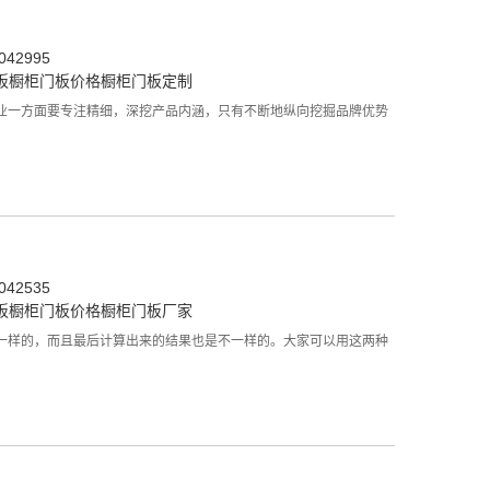
42995
板
橱柜门板价格
橱柜门板定制
业一方面要专注精细，深挖产品内涵，只有不断地纵向挖掘品牌优势
42535
板
橱柜门板价格
橱柜门板厂家
一样的，而且最后计算出来的结果也是不一样的。大家可以用这两种