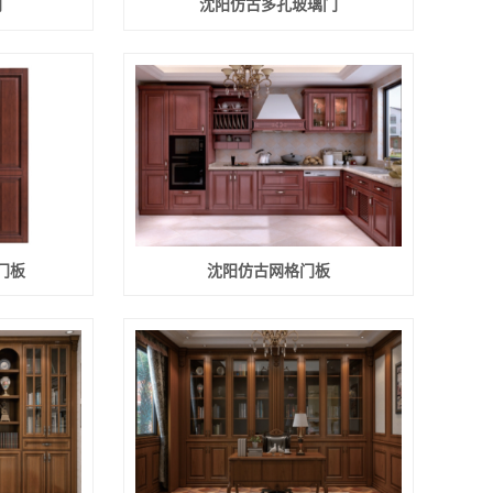
门
沈阳仿古多孔玻璃门
门板
沈阳仿古网格门板