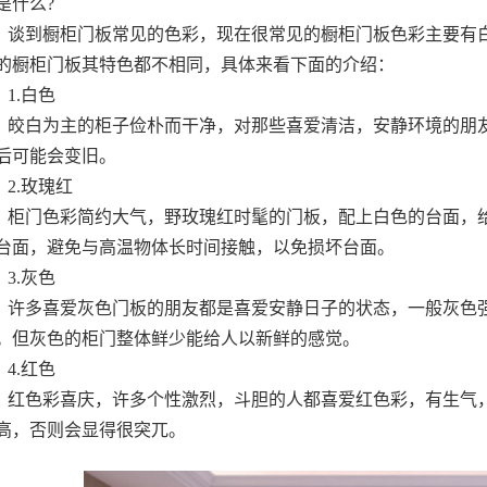
是什么?
谈到橱柜门板常见的色彩，现在很常见的橱柜门板色彩主要有
的橱柜门板其特色都不相同，具体来看下面的介绍：
1.白色
皎白为主的柜子俭朴而干净，对那些喜爱清洁，安静环境的朋
后可能会变旧。
2.玫瑰红
柜门色彩简约大气，野玫瑰红时髦的门板，配上白色的台面，
台面，避免与高温物体长时间接触，以免损坏台面。
3.灰色
许多喜爱灰色门板的朋友都是喜爱安静日子的状态，一般灰色
。但灰色的柜门整体鲜少能给人以新鲜的感觉。
4.红色
红色彩喜庆，许多个性激烈，斗胆的人都喜爱红色彩，有生气
高，否则会显得很突兀。