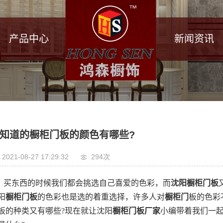
产品中心
新闻资讯
知道的橱柜门板的颜色有哪些?
2021-08-27 17:29:32
294次
买东西的时候我们都会挑选自己喜爱的色彩，而
沈阳橱柜门板
阳
橱柜门板
的色彩也是选的着重选择，许多人对
橱柜门
板的色彩
板的种类又有哪些?现在就让沈阳
橱柜门板厂家
小编带着我们一