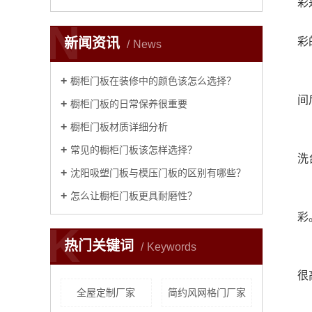
彩
N
新闻资讯
彩
News
橱柜门板在装修中的颜色该怎么选择？
间
橱柜门板的日常保养很重要
橱柜门板材质详细分析
常见的橱柜门板该怎样选择？
洗
沈阳吸塑门板与模压门板的区别有哪些？
怎么让橱柜门板更具耐磨性？
彩
K
热门关键词
Keywords
很
全屋定制厂家
简约风网格门厂家